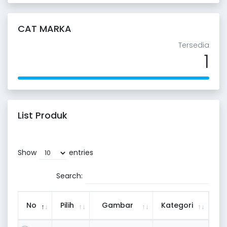
CAT MARKA
Tersedia
1
List Produk
Show
entries
Search:
No
Pilih
Gambar
Kategori