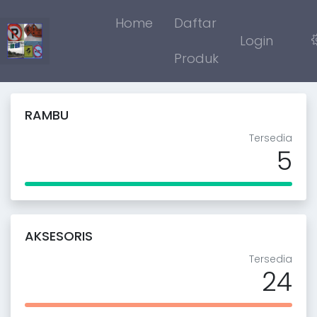
Home
Daftar
Login
Produk
RAMBU
Tersedia
5
AKSESORIS
Tersedia
24