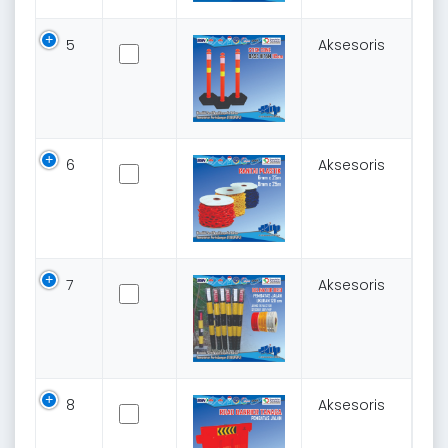
5
Aksesoris
6
Aksesoris
7
Aksesoris
8
Aksesoris